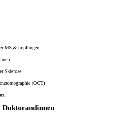
der MS & Impfungen
innen
er Sklerose
renztomographie (OCT)
nen
& Doktorandinnen