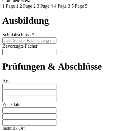
Complete
60%
1
Page 1
2
Page 2
3
Page 4
4
Page 3
5
Page 5
Ausbildung
Schulabschluss
*
Bevorzugte Fächer
Prüfungen & Abschlüsse
Art
Zeit / Jahr
Institut / Ort