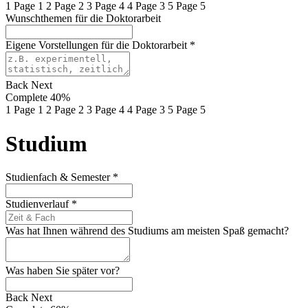
1
Page 1
2
Page 2
3
Page 4
4
Page 3
5
Page 5
Wunschthemen für die Doktorarbeit
Eigene Vorstellungen für die Doktorarbeit
*
Back
Next
Complete
40%
1
Page 1
2
Page 2
3
Page 4
4
Page 3
5
Page 5
Studium
Studienfach & Semester
*
Studienverlauf
*
Was hat Ihnen während des Studiums am meisten Spaß gemacht?
Was haben Sie später vor?
Back
Next