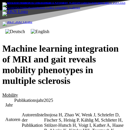
Machine learning integration
of MRI and gait reveals
mobility phenotypes in
multiple sclerosis
Mobility
Publikationsjahr
2025
Jahr
Autorenliste
Inojosa H, Zhao W, Wenk J, Schriefer D,
Autoren
der
Fischer S, Heisig P, Kählig M, Schlieter H,
Publikation
Stölzer-Hutsch H, Voigt I, Kather A, Haase