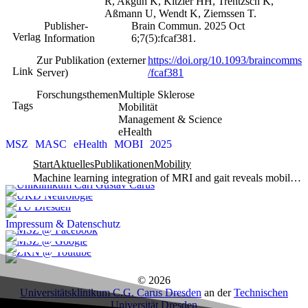
R, Akgün K, Kitzler HH, Trentzsch K,
Aßmann U, Wendt K, Ziemssen T.
Publisher-
Brain Commun. 2025 Oct
Verlag
Information
6;7(5):fcaf381.
Zur Publikation (externer
https://doi.org/10.1093/braincomms
Link
Server)
/fcaf381
Forschungsthemen
Multiple Sklerose
Tags
Mobilität
Management & Science
eHealth
MSZ
MASC
eHealth
MOBI
2025
Start
Aktuelles
Publikationen
Mobility
Machine learning integration of MRI and gait reveals mobility phenotypes in multiple sclerosis
Impressum & Datenschutz
© 2026
Universitätsklinikum C.G. Carus Dresden
an der
Technischen
Universität Dresden