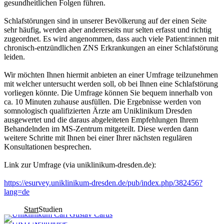
gesundheitlichen Folgen führen.
Schlafstörungen sind in unserer Bevölkerung auf der einen Seite
sehr häufig, werden aber andererseits nur selten erfasst und richtig
zugeordnet. Es wird angenommen, dass auch viele Patient:innen mit
chronisch-entzündlichen ZNS Erkrankungen an einer Schlafstörung
leiden.
Wir möchten Ihnen hiermit anbieten an einer Umfrage teilzunehmen
mit welcher untersucht werden soll, ob bei Ihnen eine Schlafstörung
vorliegen könnte. Die Umfrage können Sie bequem innerhalb von
ca. 10 Minuten zuhause ausfüllen. Die Ergebnisse werden von
somnologisch qualifizierten Ärzte am Uniklinikum Dresden
ausgewertet und die daraus abgeleiteten Empfehlungen Ihrem
Behandelnden im MS-Zentrum mitgeteilt. Diese werden dann
weitere Schritte mit Ihnen bei einer Ihrer nächsten regulären
Konsultationen besprechen.
Link zur Umfrage (via uniklinikum-dresden.de):
https://esurvey.uniklinikum-dresden.de/pub/index.php/382456?
lang=de
Start
Studien