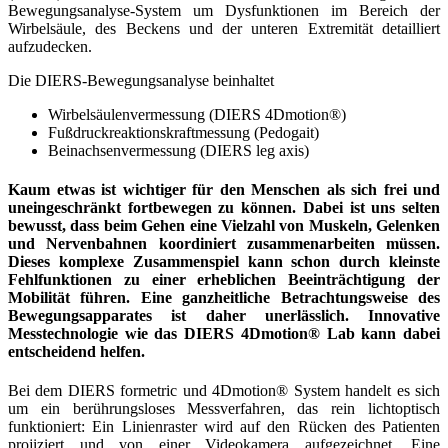
Bewegungsanalyse-System um Dysfunktionen im Bereich der
Wirbelsäule, des Beckens und der unteren Extremität detailliert
aufzudecken.
Die DIERS-Bewegungsanalyse beinhaltet
Wirbelsäulenvermessung (DIERS 4Dmotion®)
Fußdruckreaktionskraftmessung (Pedogait)
Beinachsenvermessung (DIERS leg axis)
Kaum etwas ist wichtiger für den Menschen als sich frei und
uneingeschränkt fortbewegen zu können. Dabei ist uns selten
bewusst, dass beim Gehen eine Vielzahl von Muskeln, Gelenken
und Nervenbahnen koordiniert zusammenarbeiten müssen.
Dieses komplexe Zusammenspiel kann schon durch kleinste
Fehlfunktionen zu einer erheblichen Beeinträchtigung der
Mobilität führen. Eine ganzheitliche Betrachtungsweise des
Bewegungsapparates ist daher unerlässlich. Innovative
Messtechnologie wie das
DIERS 4Dmotion® Lab
kann dabei
entscheidend helfen.
Bei dem DIERS formetric und 4Dmotion® System handelt es sich
um ein berührungsloses Messverfahren, das rein lichtoptisch
funktioniert: Ein Linienraster wird auf den Rücken des Patienten
projiziert und von einer Videokamera aufgezeichnet. Eine