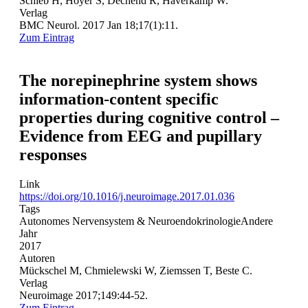
Schieb H, Hoyer S, Dechend R, Haverkamp W.
Verlag
BMC Neurol. 2017 Jan 18;17(1):11.
Zum Eintrag
The norepinephrine system shows
information-content specific
properties during cognitive control –
Evidence from EEG and pupillary
responses
Link
https://doi.org/10.1016/j.neuroimage.2017.01.036
Tags
Autonomes Nervensystem & Neuroendokrinologie
Andere
Jahr
2017
Autoren
Mückschel M, Chmielewski W, Ziemssen T, Beste C.
Verlag
Neuroimage 2017;149:44-52.
Zum Eintrag