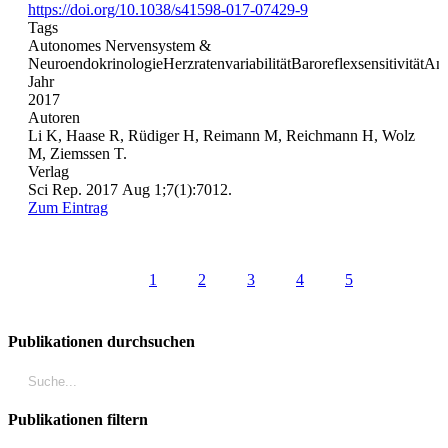
https://doi.org/10.1038/s41598-017-07429-9
Tags
Autonomes Nervensystem &
Neuroendokrinologie
Herzratenvariabilität
Baroreflexsensitivität
And
Jahr
2017
Autoren
Li K, Haase R, Rüdiger H, Reimann M, Reichmann H, Wolz
M, Ziemssen T.
Verlag
Sci Rep. 2017 Aug 1;7(1):7012.
Zum Eintrag
1
2
3
4
5
Publikationen durchsuchen
Publikationen filtern