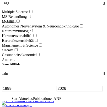
Tags
Multiple Sklerose
MS Behandlung
Mobilität
Autonomes Nervensystem & Neuroendokrinologie
Neuroimmunologie
Herzratenvariabilität
Baroreflexsensitivität
Management & Science
eHealth
Gesundheitsökonomie
Andere
Show All
Hide
Jahr
-
Start
Aktuelles
Publikationen
ANF