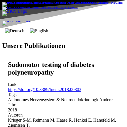
Unsere Publikationen
Sudomotor testing of diabetes
polyneuropathy
Link
https://doi.org/10.3389/fneur.2018.00803
Tags
Autonomes Nervensystem & Neuroendokrinologie
Andere
Jahr
2018
Autoren
Krieger S-M, Reimann M, Haase R, Henkel E, Hanefeld M,
Ziemssen T.