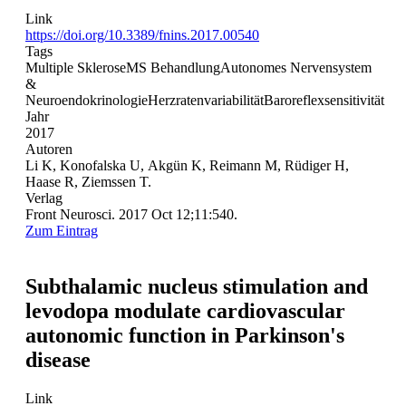
Link
https://doi.org/10.3389/fnins.2017.00540
Tags
Multiple Sklerose
MS Behandlung
Autonomes Nervensystem
&
Neuroendokrinologie
Herzratenvariabilität
Baroreflexsensitivität
Jahr
2017
Autoren
Li K, Konofalska U, Akgün K, Reimann M, Rüdiger H,
Haase R, Ziemssen T.
Verlag
Front Neurosci. 2017 Oct 12;11:540.
Zum Eintrag
Subthalamic nucleus stimulation and
levodopa modulate cardiovascular
autonomic function in Parkinson's
disease
Link