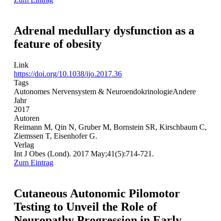
Adrenal medullary dysfunction as a
feature of obesity
Link
https://doi.org/10.1038/ijo.2017.36
Tags
Autonomes Nervensystem & Neuroendokrinologie
Andere
Jahr
2017
Autoren
Reimann M, Qin N, Gruber M, Bornstein SR, Kirschbaum C,
Ziemssen T, Eisenhofer G.
Verlag
Int J Obes (Lond). 2017 May;41(5):714-721.
Zum Eintrag
Cutaneous Autonomic Pilomotor
Testing to Unveil the Role of
Neuropathy Progression in Early