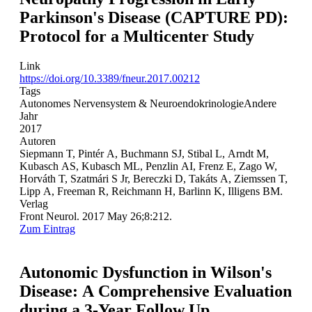
Parkinson's Disease (CAPTURE PD):
Protocol for a Multicenter Study
Link
https://doi.org/10.3389/fneur.2017.00212
Tags
Autonomes Nervensystem & Neuroendokrinologie
Andere
Jahr
2017
Autoren
Siepmann T, Pintér A, Buchmann SJ, Stibal L, Arndt M,
Kubasch AS, Kubasch ML, Penzlin AI, Frenz E, Zago W,
Horváth T, Szatmári S Jr, Bereczki D, Takáts A, Ziemssen T,
Lipp A, Freeman R, Reichmann H, Barlinn K, Illigens BM.
Verlag
Front Neurol. 2017 May 26;8:212.
Zum Eintrag
Autonomic Dysfunction in Wilson's
Disease: A Comprehensive Evaluation
during a 3-Year Follow Up