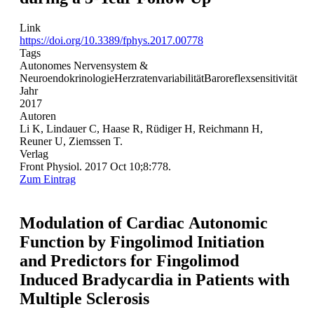
Link
https://doi.org/10.3389/fphys.2017.00778
Tags
Autonomes Nervensystem &
Neuroendokrinologie
Herzratenvariabilität
Baroreflexsensitivität
Jahr
2017
Autoren
Li K, Lindauer C, Haase R, Rüdiger H, Reichmann H,
Reuner U, Ziemssen T.
Verlag
Front Physiol. 2017 Oct 10;8:778.
Zum Eintrag
Modulation of Cardiac Autonomic
Function by Fingolimod Initiation
and Predictors for Fingolimod
Induced Bradycardia in Patients with
Multiple Sclerosis