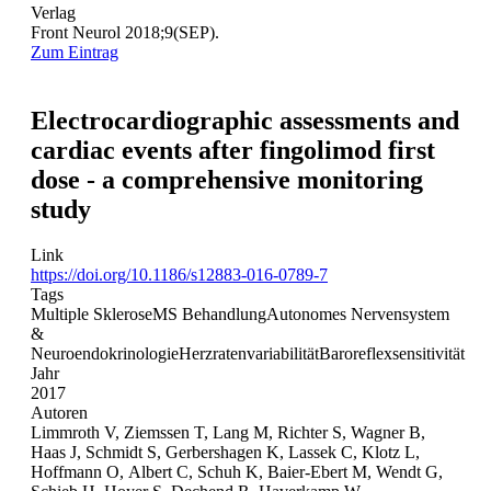
Verlag
Front Neurol 2018;9(SEP).
Zum Eintrag
Electrocardiographic assessments and
cardiac events after fingolimod first
dose - a comprehensive monitoring
study
Link
https://doi.org/10.1186/s12883-016-0789-7
Tags
Multiple Sklerose
MS Behandlung
Autonomes Nervensystem
&
Neuroendokrinologie
Herzratenvariabilität
Baroreflexsensitivität
Jahr
2017
Autoren
Limmroth V, Ziemssen T, Lang M, Richter S, Wagner B,
Haas J, Schmidt S, Gerbershagen K, Lassek C, Klotz L,
Hoffmann O, Albert C, Schuh K, Baier-Ebert M, Wendt G,