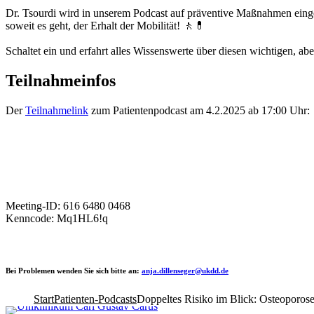
Dr. Tsourdi wird in unserem Podcast auf präventive Maßnahmen einge
soweit es geht, der Erhalt der Mobilität! 🚶💊
Schaltet ein und erfahrt alles Wissenswerte über diesen wichtigen, a
Teilnahmeinfos
Der
Teilnahmelink
zum Patientenpodcast am 4.2.2025 ab 17:00 Uhr:
Meeting-ID: 616 6480 0468
Kenncode: Mq1HL6!q
Bei Problemen wenden Sie sich bitte an:
anja.dillenseger@ukdd.de
Start
Patienten-Podcasts
Doppeltes Risiko im Blick: Osteoporos