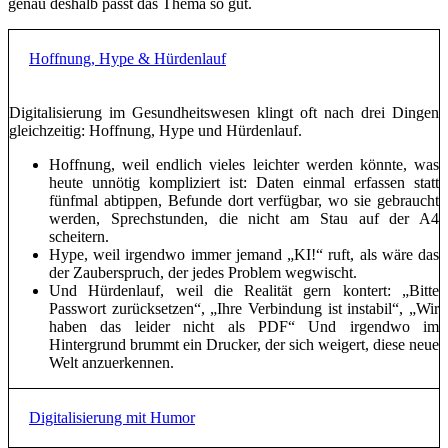
genau deshalb passt das Thema so gut.
Hoffnung, Hype & Hürdenlauf
Digitalisierung im Gesundheitswesen klingt oft nach drei Dingen
gleichzeitig: Hoffnung, Hype und Hürdenlauf.
Hoffnung, weil endlich vieles leichter werden könnte, was
heute unnötig kompliziert ist: Daten einmal erfassen statt
fünfmal abtippen, Befunde dort verfügbar, wo sie gebraucht
werden, Sprechstunden, die nicht am Stau auf der A4
scheitern.
Hype, weil irgendwo immer jemand „KI!“ ruft, als wäre das
der Zauberspruch, der jedes Problem wegwischt.
Und Hürdenlauf, weil die Realität gern kontert: „Bitte
Passwort zurücksetzen“, „Ihre Verbindung ist instabil“, „Wir
haben das leider nicht als PDF“ Und irgendwo im
Hintergrund brummt ein Drucker, der sich weigert, diese neue
Welt anzuerkennen.
Digitalisierung mit Humor