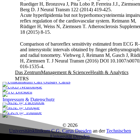
Ruediger H, Bronzova J, Pita Lobo P, Ferreira J.J., Ziemssen T
Berg D. J Neural Transm 122 (2014) 419-425.
Acute hyperlipidemia but not hyperhomocysteinemia impairs
reflex regulation of the cardiovascular system. Reimann M,
Rüdiger H, Weiss N, Ziemssen T. Atherosclerosis Suppleme
18 (2015) 8-15.
Comparison of baroreflex sensitivity estimated from ECG R
and intersystolic intervals obtained by finger plethysmograp
and radial tonometry. Viehweg J, Reimann M, Gasch J, Rüdiger
H, Ziemssen T. J Neural Transm (2016) DOI 10.1007/s00702-
016-1535-4.
Das Zentrum
Management & Science
eHealth & Analytics
MTRS
Impressum & Datenschutz
© 2026
Universitätsklinikum C.G. Carus Dresden
an der
Technischen
Universität Dresden