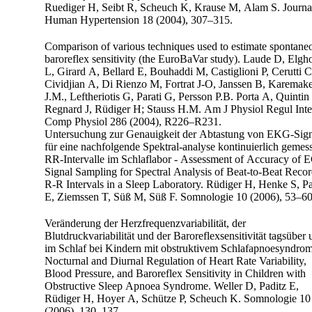
Ruediger H, Seibt R, Scheuch K, Krause M, Alam S. Journa
Human Hypertension 18 (2004), 307–315.
Comparison of various techniques used to estimate spontane
baroreflex sensitivity (the EuroBaVar study). Laude D, Elgho
L, Girard A, Bellard E, Bouhaddi M, Castiglioni P, Cerutti C,
Cividjian A, Di Rienzo M, Fortrat J-O, Janssen B, Karemaker
J.M., Leftheriotis G, Parati G, Persson P.B. Porta A, Quintin L,
Regnard J, Rüdiger H; Stauss H.M. Am J Physiol Regul Inte
Comp Physiol 286 (2004), R226–R231.
Untersuchung zur Genauigkeit der Abtastung von EKG-Sig
für eine nachfolgende Spektral-analyse kontinuierlich gemes
RR-Intervalle im Schlaflabor - Assessment of Accuracy of
Signal Sampling for Spectral Analysis of Beat-to-Beat Reco
R-R Intervals in a Sleep Laboratory. Rüdiger H, Henke S, Paditz
E, Ziemssen T, Süß M, Süß F. Somnologie 10 (2006), 53–60
Veränderung der Herzfrequenzvariabilität, der
Blutdruckvariabilität und der Baroreflexsensitivität tagsüber
im Schlaf bei Kindern mit obstruktivem Schlafapnoesyndrom
Nocturnal and Diurnal Regulation of Heart Rate Variability,
Blood Pressure, and Baroreflex Sensitivity in Children with
Obstructive Sleep Apnoea Syndrome. Weller D, Paditz E,
Rüdiger H, Hoyer A, Schütze P, Scheuch K. Somnologie 10
(2006), 130–137.