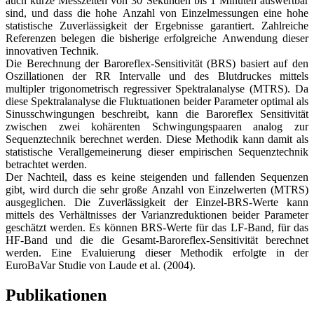
auch kurze Messzeiten von 30 Sekunden bis 1 Minuten auswertbar
sind, und dass die hohe Anzahl von Einzelmessungen eine hohe
statistische Zuverlässigkeit der Ergebnisse garantiert. Zahlreiche
Referenzen belegen die bisherige erfolgreiche Anwendung dieser
innovativen Technik.
Die Berechnung der Baroreflex-Sensitivität (BRS) basiert auf den
Oszillationen der RR Intervalle und des Blutdruckes mittels
multipler trigonometrisch regressiver Spektralanalyse (MTRS). Da
diese Spektralanalyse die Fluktuationen beider Parameter optimal als
Sinusschwingungen beschreibt, kann die Baroreflex Sensitivität
zwischen zwei kohärenten Schwingungspaaren analog zur
Sequenztechnik berechnet werden. Diese Methodik kann damit als
statistische Verallgemeinerung dieser empirischen Sequenztechnik
betrachtet werden.
Der Nachteil, dass es keine steigenden und fallenden Sequenzen
gibt, wird durch die sehr große Anzahl von Einzelwerten (MTRS)
ausgeglichen. Die Zuverlässigkeit der Einzel-BRS-Werte kann
mittels des Verhältnisses der Varianzreduktionen beider Parameter
geschätzt werden. Es können BRS-Werte für das LF-Band, für das
HF-Band und die die Gesamt-Baroreflex-Sensitivität berechnet
werden. Eine Evaluierung dieser Methodik erfolgte in der
EuroBaVar Studie von Laude et al. (2004).
Publikationen