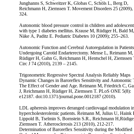
Junghanns S, Schweitzer K, Globas C, Schöls L, Berg D,
Reichmann H, Ziemssen T. Movement Disorders 25 (2009),
324.
Autonomic blood pressure control in children and adolescent
with type 1 diabetes mellitus. Krause M, Rüdiger H, Bald M
Näke A, Paditz E. Pediatric Diabetes 10 (2009); 255–263.
Autonomic Function and Cerebral Autoregulation in Patients
Undergoing Carotid Endarterectomy. Mense L, Reimann M,
Rüdiger H, Gahn G, Reichmann H, Hentschel H, Ziemssen 
Circ J 74 (2010), 2139 – 2145.
Trigonometric Regressive Spectral Analysis Reliably Maps
Dynamic Changes in Baroreflex Sensitivity and Autonomic 
The Effect of Gender and Age. Reimann M, Friedrich C, Ga
J, Reichmann H, Rüdiger H, Ziemssen T. PLoS ONE 5(8):
e12187. doi:10.1371/journal.pone.0012187 (2010).
LDL apheresis improves deranged cardiovagal modulation i
hypercholesterolemic patients. Reimann M, Julius U, Haink 
Lippold B, Tselmin S, Bornstein S.R., Reichmann H,Rüdige
Ziemssen T. Atherosclerosis 213 (2010), 212-217.
Determination of Baroreflex Sensitivity during the Modified