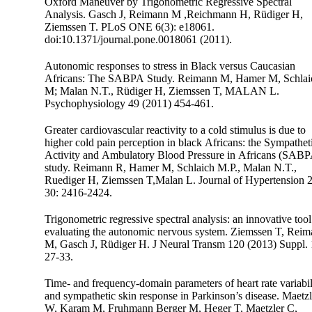
Oxford Maneuver by Trigonometric Regressive Spectral
Analysis. Gasch J, Reimann M ,Reichmann H, Rüdiger H,
Ziemssen T. PLoS ONE 6(3): e18061.
doi:10.1371/journal.pone.0018061 (2011).
Autonomic responses to stress in Black versus Caucasian
Africans: The SABPA Study. Reimann M, Hamer M, Schlai
M; Malan N.T., Rüdiger H, Ziemssen T, MALAN L.
Psychophysiology 49 (2011) 454-461.
Greater cardiovascular reactivity to a cold stimulus is due to
higher cold pain perception in black Africans: the Sympathet
Activity and Ambulatory Blood Pressure in Africans (SAB
study. Reimann R, Hamer M, Schlaich M.P., Malan N.T.,
Ruediger H, Ziemssen T,Malan L. Journal of Hypertension 
30: 2416-2424.
Trigonometric regressive spectral analysis: an innovative tool
evaluating the autonomic nervous system. Ziemssen T, Rei
M, Gasch J, Rüdiger H. J Neural Transm 120 (2013) Suppl. 
27-33.
Time- and frequency-domain parameters of heart rate variabil
and sympathetic skin response in Parkinson’s disease. Maetzl
W, Karam M, Fruhmann Berger M, Heger T, Maetzler C,