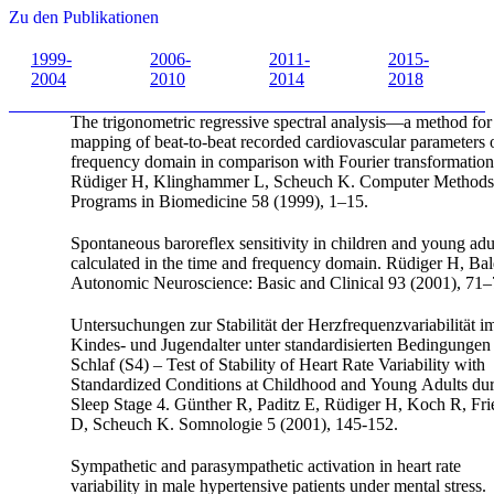
Zu den Publikationen
1999-
2006-
2011-
2015-
2004
2010
2014
2018
The trigonometric regressive spectral analysis—a method for
mapping of beat-to-beat recorded cardiovascular parameters 
frequency domain in comparison with Fourier transformation
Rüdiger H, Klinghammer L, Scheuch K. Computer Methods
Programs in Biomedicine 58 (1999), 1–15.
Spontaneous baroreflex sensitivity in children and young adu
calculated in the time and frequency domain. Rüdiger H, Ba
Autonomic Neuroscience: Basic and Clinical 93 (2001), 71–
Untersuchungen zur Stabilität der Herzfrequenzvariabilität i
Kindes- und Jugendalter unter standardisierten Bedingungen
Schlaf (S4) – Test of Stability of Heart Rate Variability with
Standardized Conditions at Childhood and Young Adults du
Sleep Stage 4. Günther R, Paditz E, Rüdiger H, Koch R, Fri
D, Scheuch K. Somnologie 5 (2001), 145-152.
Sympathetic and parasympathetic activation in heart rate
variability in male hypertensive patients under mental stress.