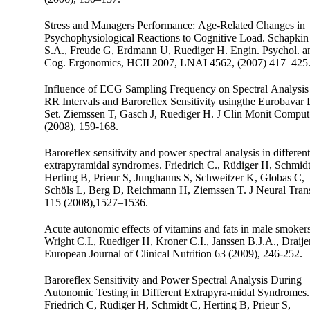
Stress and Managers Performance: Age-Related Changes in
Psychophysiological Reactions to Cognitive Load. Schapkin
S.A., Freude G, Erdmann U, Ruediger H. Engin. Psychol. a
Cog. Ergonomics, HCII 2007, LNAI 4562, (2007) 417–425
Influence of ECG Sampling Frequency on Spectral Analysis
RR Intervals and Baroreflex Sensitivity usingthe Eurobavar 
Set. Ziemssen T, Gasch J, Ruediger H. J Clin Monit Comput 22
(2008), 159-168.
Baroreflex sensitivity and power spectral analysis in different
extrapyramidal syndromes. Friedrich C., Rüdiger H, Schmidt C,
Herting B, Prieur S, Junghanns S, Schweitzer K, Globas C,
Schöls L, Berg D, Reichmann H, Ziemssen T. J Neural Transm
115 (2008),1527–1536.
Acute autonomic effects of vitamins and fats in male smokers
Wright C.I., Ruediger H, Kroner C.I., Janssen B.J.A., Draijer R.
European Journal of Clinical Nutrition 63 (2009), 246-252.
Baroreflex Sensitivity and Power Spectral Analysis During
Autonomic Testing in Different Extrapyra-midal Syndromes.
Friedrich C, Rüdiger H, Schmidt C, Herting B, Prieur S,