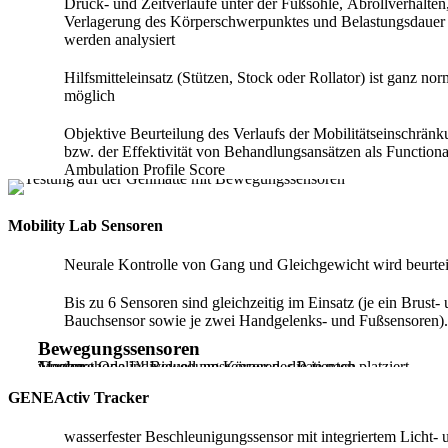
Druck- und Zeitverläufe unter der Fußsohle, Abrollverhalten
Verlagerung des Körperschwerpunktes und Belastungsdauer
werden analysiert
Hilfsmitteleinsatz (Stützen, Stock oder Rollator) ist ganz nor
möglich
Objektive Beurteilung des Verlaufs der Mobilitätseinschrän
bzw. der Effektivität von Behandlungsansätzen als Functiona
Ambulation Profile Score
Mobility Lab Sensoren
Neurale Kontrolle von Gang und Gleichgewicht wird beurtei
Bis zu 6 Sensoren sind gleichzeitig im Einsatz (je ein Brust-
Bauchsensor sowie je zwei Handgelenks- und Fußsensoren).
Bewegungssensoren
Tragbare Opal™-Bewegungssensoren, die je nach Messmethode individuell am Körper des Patienten platziert werden.
GENEActiv Tracker
wasserfester Beschleunigungssensor mit integriertem Licht- 