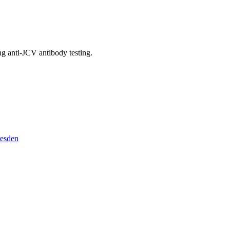
ng anti-JCV antibody testing.
resden