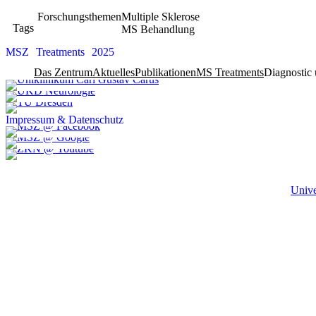
Forschungsthemen
Multiple Sklerose
Tags
MS Behandlung
MSZ
Treatments
2025
Das Zentrum
Aktuelles
Publikationen
MS Treatments
Diagnostic 
Impressum & Datenschutz
Unive