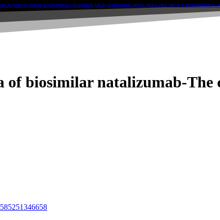
ra of biosimilar natalizumab-The
24585251346658