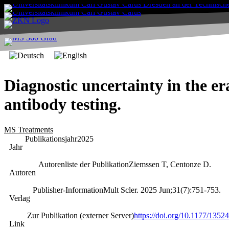
Diagnostic uncertainty in the e
antibody testing.
MS Treatments
Publikationsjahr
2025
Jahr
Autorenliste der Publikation
Ziemssen T, Centonze D.
Autoren
Publisher-Information
Mult Scler. 2025 Jun;31(7):751-753.
Verlag
Zur Publikation (externer Server)
https://doi.org/10.1177/135
Link