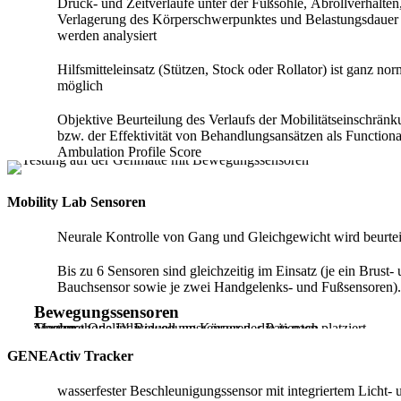
Druck- und Zeitverläufe unter der Fußsohle, Abrollverhalten
Verlagerung des Körperschwerpunktes und Belastungsdauer
werden analysiert
Hilfsmitteleinsatz (Stützen, Stock oder Rollator) ist ganz nor
möglich
Objektive Beurteilung des Verlaufs der Mobilitätseinschrän
bzw. der Effektivität von Behandlungsansätzen als Functiona
Ambulation Profile Score
Mobility Lab Sensoren
Neurale Kontrolle von Gang und Gleichgewicht wird beurtei
Bis zu 6 Sensoren sind gleichzeitig im Einsatz (je ein Brust-
Bauchsensor sowie je zwei Handgelenks- und Fußsensoren).
Bewegungssensoren
Tragbare Opal™-Bewegungssensoren, die je nach Messmethode individuell am Körper des Patienten platziert werden.
GENEActiv Tracker
wasserfester Beschleunigungssensor mit integriertem Licht- 