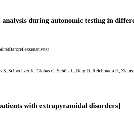
l analysis during autonomic testing in diff
lität
Baroreflexsensitivität
nns S, Schweitzer K, Globas C, Schöls L, Berg D, Reichmann H, Ziems
patients with extrapyramidal disorders]