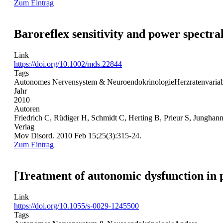
Zum Eintrag
Baroreflex sensitivity and power spectra
Link
https://doi.org/10.1002/mds.22844
Tags
Autonomes Nervensystem & Neuroendokrinologie
Herzratenvariabi
Jahr
2010
Autoren
Friedrich C, Rüdiger H, Schmidt C, Herting B, Prieur S, Jungha
Verlag
Mov Disord. 2010 Feb 15;25(3):315-24.
Zum Eintrag
[Treatment of autonomic dysfunction in 
Link
https://doi.org/10.1055/s-0029-1245500
Tags