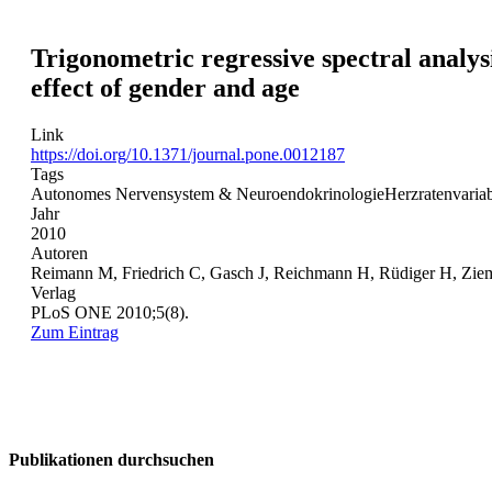
Trigonometric regressive spectral analys
effect of gender and age
Link
https://doi.org/10.1371/journal.pone.0012187
Tags
Autonomes Nervensystem & Neuroendokrinologie
Herzratenvariabi
Jahr
2010
Autoren
Reimann M, Friedrich C, Gasch J, Reichmann H, Rüdiger H, Zie
Verlag
PLoS ONE 2010;5(8).
Zum Eintrag
Publikationen durchsuchen