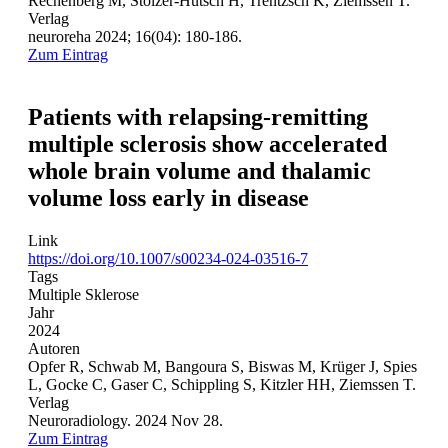
Rechenberg M, Stölzer-Hutsch H, Trentzsch K, Ziemssen T.
Verlag
neuroreha 2024; 16(04): 180-186.
Zum Eintrag
Patients with relapsing-remitting
multiple sclerosis show accelerated
whole brain volume and thalamic
volume loss early in disease
Link
https://doi.org/10.1007/s00234-024-03516-7
Tags
Multiple Sklerose
Jahr
2024
Autoren
Opfer R, Schwab M, Bangoura S, Biswas M, Krüger J, Spies
L, Gocke C, Gaser C, Schippling S, Kitzler HH, Ziemssen T.
Verlag
Neuroradiology. 2024 Nov 28.
Zum Eintrag