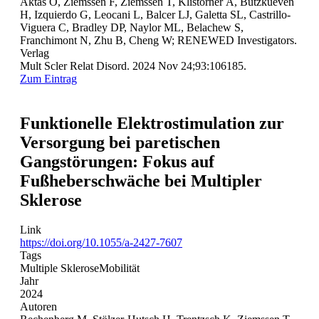
Aktas O, Ziemssen F, Ziemssen T, Klistorner A, Butzkueven
H, Izquierdo G, Leocani L, Balcer LJ, Galetta SL, Castrillo-
Viguera C, Bradley DP, Naylor ML, Belachew S,
Franchimont N, Zhu B, Cheng W; RENEWED Investigators.
Verlag
Mult Scler Relat Disord. 2024 Nov 24;93:106185.
Zum Eintrag
Funktionelle Elektrostimulation zur
Versorgung bei paretischen
Gangstörungen: Fokus auf
Fußheberschwäche bei Multipler
Sklerose
Link
https://doi.org/10.1055/a-2427-7607
Tags
Multiple Sklerose
Mobilität
Jahr
2024
Autoren