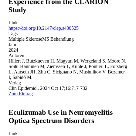
Experience from the CLARION
Study
Link
https://doi.org/10.2147/clep.s480525
Tags
Multiple Sklerose
MS Behandlung
Jahr
2024
Autoren
Hillert J, Butzkueven H, Magyari M, Wergeland S, Moore N,
Soilu-Hänninen M, Ziemssen T, Kuhle J, Pontieri L, Forsberg
L, Aarseth JH, Zhu C, Sicignano N, Mushnikov V, Bezemer
I, Sabidó M.
Verlag
Clin Epidemiol. 2024 Oct 17;16:717-732.
Zum Eintrag
Eculizumab Use in Neuromyelitis
Optica Spectrum Disorders
Link