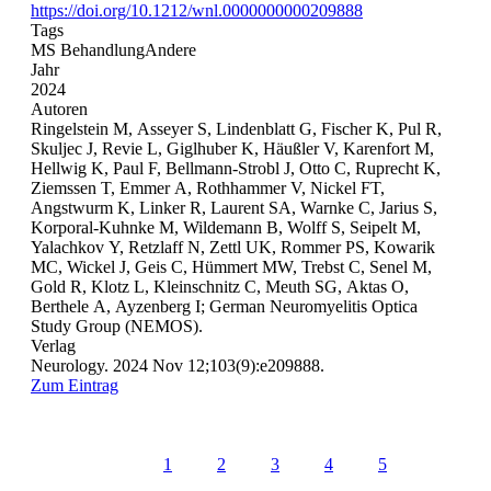
https://doi.org/10.1212/wnl.0000000000209888
Tags
MS Behandlung
Andere
Jahr
2024
Autoren
Ringelstein M, Asseyer S, Lindenblatt G, Fischer K, Pul R,
Skuljec J, Revie L, Giglhuber K, Häußler V, Karenfort M,
Hellwig K, Paul F, Bellmann-Strobl J, Otto C, Ruprecht K,
Ziemssen T, Emmer A, Rothhammer V, Nickel FT,
Angstwurm K, Linker R, Laurent SA, Warnke C, Jarius S,
Korporal-Kuhnke M, Wildemann B, Wolff S, Seipelt M,
Yalachkov Y, Retzlaff N, Zettl UK, Rommer PS, Kowarik
MC, Wickel J, Geis C, Hümmert MW, Trebst C, Senel M,
Gold R, Klotz L, Kleinschnitz C, Meuth SG, Aktas O,
Berthele A, Ayzenberg I; German Neuromyelitis Optica
Study Group (NEMOS).
Verlag
Neurology. 2024 Nov 12;103(9):e209888.
Zum Eintrag
1
2
3
4
5